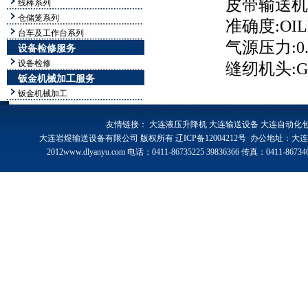
皮带输送机
线棒系列
仓储笼系列
准确度
:OIL
台车及工作台系列
气源压力
:0
设备检修服务
设备检修
缝纫机头
:
钣金机械加工服务
钣金机械加工
友情链接：
大连液压升降机
大连输送设备
大连自动化
大连岩煜输送设备有限公司 版权所有
辽ICP备12004212号
办公地址：大连市
2012www.dlyanyu.com 电话：0411-86735225 39836366 传真：0411