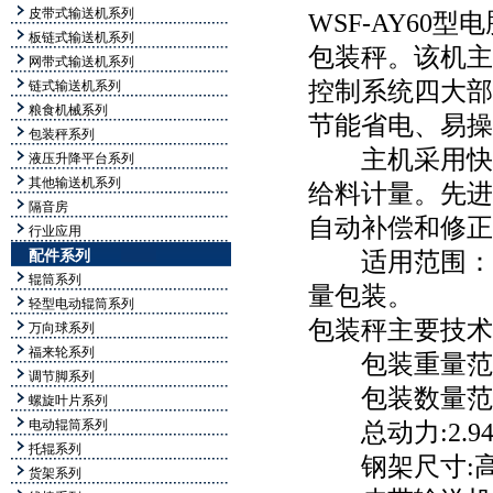
皮带式输送机系列
WSF-AY60
型电
板链式输送机系列
包装秤。该机主
网带式输送机系列
控制系统四大部
链式输送机系列
粮食机械系列
节能省电、易操
包装秤系列
主机采用快速
液压升降平台系列
其他输送机系列
给料计量。先进
隔音房
自动补偿和修正
行业应用
配件系列
适用范围：玉
辊筒系列
量包装。
轻型电动辊筒系列
包装秤主要技术
万向球系列
福来轮系列
包装重量范
调节脚系列
包装数量范
螺旋叶片系列
电动辊筒系列
总动力
:2.9
托辊系列
钢架尺寸
:
货架系列