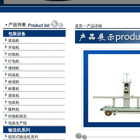
首页>>
产品详细
包装设备
装箱机
开箱机
封箱机
打包机
缠绕机
码垛机
收缩机
称重机
灌装机
包装机
吸料机
封箱机组合
包装生产线
输送机系列
辊筒式输送机系列