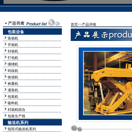
首页>>
产品详细
包装设备
装箱机
开箱机
封箱机
打包机
缠绕机
码垛机
收缩机
称重机
灌装机
包装机
吸料机
封箱机组合
包装生产线
输送机系列
辊筒式输送机系列