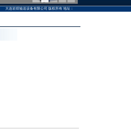
大连岩煜输送设备有限公司 版权所有 地址：大连市甘井子区椒金园区7号 厂址：大连市